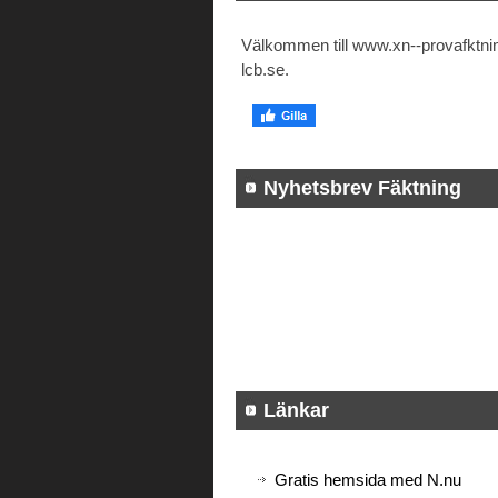
Välkommen till www.xn--provafktni
lcb.se.
Nyhetsbrev Fäktning
Länkar
Gratis hemsida med N.nu